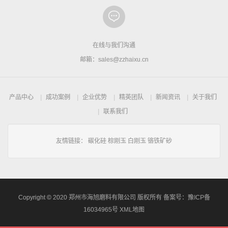
在线与我们沟通
邮箱：sales@zzhaixu.cn
产品中心
成功案例
企业优势
精英团队
新闻资讯
关于我们
联系我们
友情链接：
碳化硅
棕刚玉
白刚玉
铬铁矿砂
Copyright © 2020 郑州市海旭磨料有限公司 版权所有 备案号：
豫ICP备
16034965号
XML地图