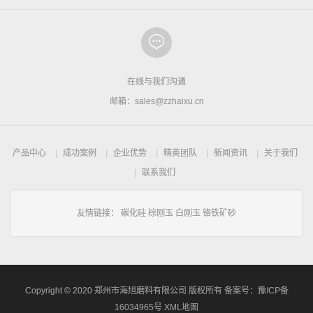
在线与我们沟通
邮箱：sales@zzhaixu.cn
产品中心
成功案例
企业优势
精英团队
新闻资讯
关于我们
联系我们
友情链接：
碳化硅
棕刚玉
白刚玉
铬铁矿砂
Copyright © 2020 郑州市海旭磨料有限公司 版权所有 备案号：
豫ICP备
16034965号
XML地图