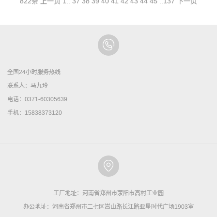
822条
上一页
1
..
37
38
39
40
41
42
43
44
45
..
137
下一页
全国24小时服务热线
联系人：马九玲
电话：0371-60305639
手机：15838373120
工厂地址：河南省郑州市荥阳市高村工业园
办公地址：河南省郑州市二七区嵩山路长江路亚星时代广场1903室