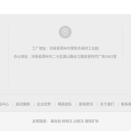
工厂地址：河南省郑州市荥阳市高村工业园
办公地址：河南省郑州市二七区嵩山路长江路亚星时代广场1903室
品中心
成功案例
企业优势
精英团队
新闻资讯
关于我们
联系
友情链接：
碳化硅
棕刚玉
白刚玉
铬铁矿砂