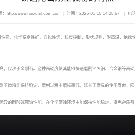
：http://www.haixuml.com.cn/
时间：2026-01-15 14:25:57
电话
强、化学稳定性好、自锐性优、粒度控制、形状规则、耐高温、绝缘性
高，仅次于金刚石。这种高硬度使其能够快速磨削淬火钢、合金钢等高硬
玉微粉能保持稳定，磨削过程中磨损率低，延长了磨具的使用寿命，降
异的耐酸碱腐蚀性能，在化学腐蚀环境中能保持性能稳定，避免杂质引