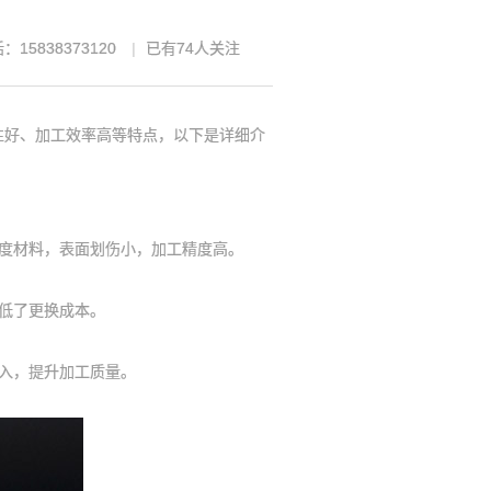
：15838373120
已有
74
人关注
好、加工效率高等特点，以下是详细介
度材料，表面划伤小，加工精度高。
低了更换成本。
入，提升加工质量。