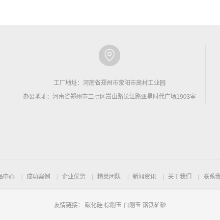
工厂地址：河南省郑州市荥阳市高村工业园
办公地址：河南省郑州市二七区嵩山路长江路亚星时代广场1903室
品中心
成功案例
企业优势
精英团队
新闻资讯
关于我们
联系
友情链接：
碳化硅
棕刚玉
白刚玉
铬铁矿砂