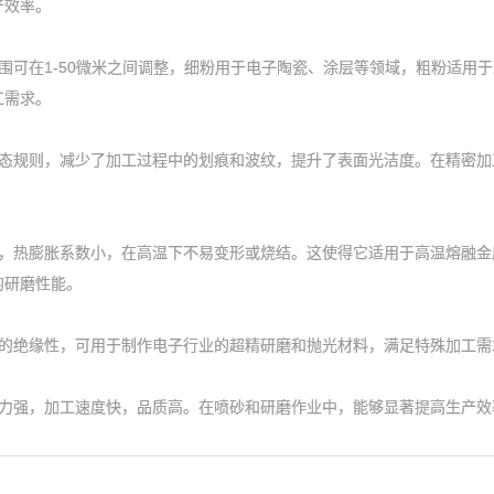
产效率。
可在1-50微米之间调整，细粉用于电子陶瓷、涂层等领域，粗粉适用于
工需求。
规则，减少了加工过程中的划痕和波纹，提升了表面光洁度。在精密加
热膨胀系数小，在高温下不易变形或烧结。这使得它适用于高温熔融金
的研磨性能。
绝缘性，可用于制作电子行业的超精研磨和抛光材料，满足特殊加工需
强，加工速度快，品质高。在喷砂和研磨作业中，能够显著提高生产效