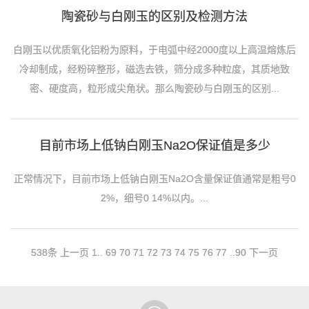
陶瓷砂与白刚玉的区别及检测方法
白刚玉以优质氧化铝粉为原料，于电弧中经2000度以上高温熔炼后
冷却制成，经粉碎整形，磁选去铁，筛分成多种粒度，其质地致
密、硬度高，粒形成尖角状。那么陶瓷砂与白刚玉的区别...
目前市场上低钠白刚玉Na2O保证值是多少
正常情况下，目前市场上低钠白刚玉Na2O含量保证值通常是粗号0
2%，细号0 14%以内。...
538条
上一页
1
..
69
70
71
72
73
74
75
76
77
..
90
下一页