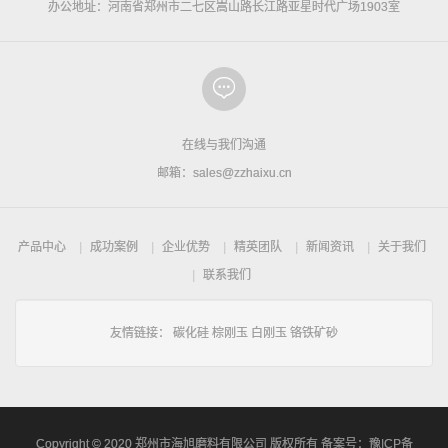
办公地址：河南省郑州市二七区嵩山路长江路亚星时代广场1903室
在线与我们沟通
邮箱：sales@zzhaixu.cn
产品中心
成功案例
企业优势
精英团队
新闻资讯
关于我们
联系我们
友情链接：
碳化硅
棕刚玉
白刚玉
铬铁矿砂
Copyright © 2020 郑州市海旭磨料有限公司 版权所有 备案号：
豫ICP备