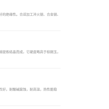
好的绝缘性。合适加工淬火钢、合金钢、
熔提炼结晶而成，它硬度略高于棕刚玉，
性好，耐酸碱腐蚀，耐高温，热性能稳