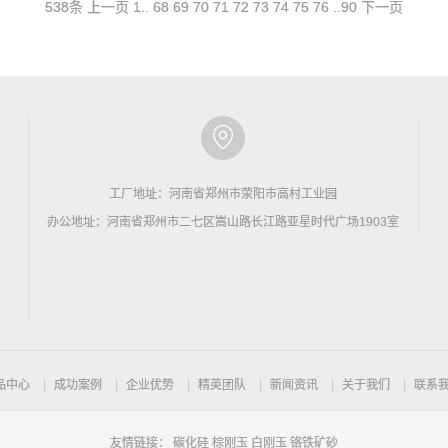
538条
上一页
1
..
68
69
70
71
72
73
74
75
76
..
90
下一页
工厂地址：河南省郑州市荥阳市高村工业园
办公地址：河南省郑州市二七区嵩山路长江路亚星时代广场1903室
品中心
成功案例
企业优势
精英团队
新闻资讯
关于我们
联系
友情链接：
碳化硅
棕刚玉
白刚玉
铬铁矿砂