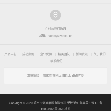
在线与我们沟通
邮箱：sales@zzhaixu.cn
产品中心
成功案例
企业优势
精英团队
新闻资讯
关于我们
联系我们
友情链接：
碳化硅
棕刚玉
白刚玉
铬铁矿砂
Copyright © 2020 郑州市海旭磨料有限公司 版权所有 备案号：
豫ICP备
16034965号
XML地图