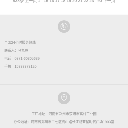
538条
上一页
1
..
15
16
17
18
19
20
21
22
23
..
90
下一页
全国24小时服务热线
联系人：马九玲
电话：0371-60305639
手机：15838373120
工厂地址：河南省郑州市荥阳市高村工业园
办公地址：河南省郑州市二七区嵩山路长江路亚星时代广场1903室