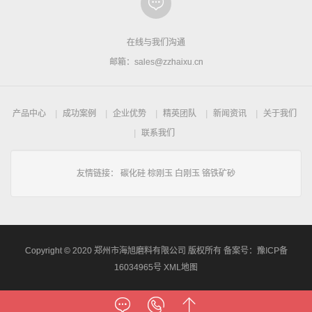
在线与我们沟通
邮箱：sales@zzhaixu.cn
产品中心
成功案例
企业优势
精英团队
新闻资讯
关于我们
联系我们
友情链接：
碳化硅
棕刚玉
白刚玉
铬铁矿砂
Copyright © 2020 郑州市海旭磨料有限公司 版权所有 备案号：
豫ICP备
16034965号
XML地图