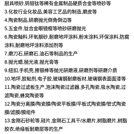
厨具喷砂,钨钼钛等稀有金属制品硬质合金等喷砂等
3.化妆行业化妆品,美容工艺品的制造,磨皮等
4.陶瓷制品,研磨抛光倒角倒边等
5.五金件,钛合金眼镜框等喷砂研磨抛光
6.陶瓷釉料,环氧靓砂,耐磨地坪涂料,粉末涂料,环保涂料,防腐
涂料,耐磨地坪涂料添加剂等
7.磨刀石,研磨石,油石等制品的生产
8.抛光蜡,抛光液,抛光膏等
9.纽扣,手机壳,擦银棒等抛光研磨液,研磨剂等研磨介质
10.地坪,胶粘剂,电子胶,玻璃钢耐磨板材,玻璃钢表面面漆等
11.陶瓷过滤板生产,泡沫陶瓷过滤器,多孔陶瓷,吸水陶瓷,过
滤陶瓷,蜂窝陶瓷等
12.陶瓷分离膜/陶瓷膜/陶瓷平板膜/平板式陶瓷膜/管式陶瓷
膜/滤膜/膜组件
13.金刚石砂轮等,硅片,金刚石工具干/水磨片,树脂磨片,树脂
胶衣,绝缘板耐磨层等的生产