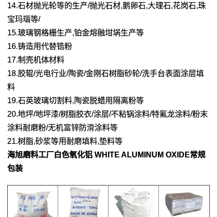
14.石材抛光轮等的生产/抛光石材,鹅卵石,大理石,花岗石,珠
宝玛瑙等/
15.玻璃钢格栅生产,铂金熔融坩埚生产等
16.铸造用代替锆粉
17.制壳机体材料
18.胶辊/光电行业/陶瓷/金刚石树脂砂轮/洗手台表面涂层填
料
19.石英玻璃切割料,陶瓷脱蜡用隔离粉等
20.地坪/地坪漆/树脂胶衣/涂层/不粘锅涂料/特氟龙涂料/粉末
涂料耐磨粉/无机富锌防滑涂料等
21.树脂,砂浆等用耐磨填料,垫料等
海旭磨料工厂
白色氧化铝 WHITE ALUMINUM OXIDE
常规
包装