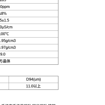
20ppm
≤8%
.5±1.5
0μS/cm
100℃
1.95g/cm3
3.97g/cm3
9.0
方晶体
D94(um)
11.0以上