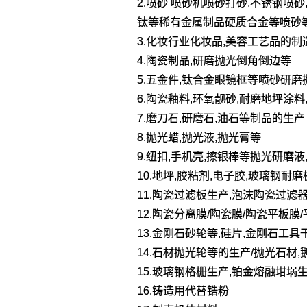
2.喷砂 喷砂机喷砂打砂,不锈钢喷
钛等稀有金属制品硬质合金等喷砂
3.化妆行业化妆品,美容工艺品的制
4.陶瓷制品,研磨抛光倒角倒边等
5.五金件,钛合金眼镜框等喷砂研磨
6.陶瓷釉料,环氧靓砂,耐磨地坪涂
7.磨刀石,研磨石,油石等制品的生产
8.抛光蜡,抛光液,抛光膏等
9.纽扣,手机壳,擦银棒等抛光研磨
10.地坪,胶粘剂,电子胶,玻璃钢耐
11.陶瓷过滤板生产,泡沫陶瓷过滤器
12.陶瓷分离膜/陶瓷膜/陶瓷平板膜
13.金刚石砂轮等,硅片,金刚石工具
14.石材抛光轮等的生产/抛光石材,
15.玻璃钢格栅生产,铂金熔融坩埚
16.铸造用代替锆粉