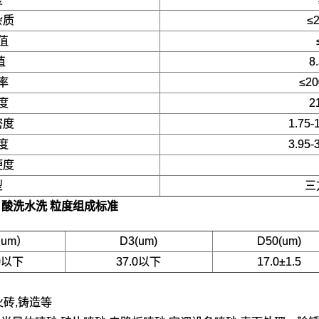
杂质
≤
值
值
8
率
≤20
度
2
密度
1.75-
度
3.95-
硬度
型
三
M 酸洗水洗
粒度组成标准
（um）
D3(um)
D50(um)
.0以下
37.0以下
17.0±1.5
火砖,铸造等