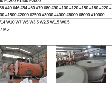
00 F1200 F1500 F2000
#36 #40 #46 #54 #60 #70 #80 #90 #100 #120 #150 #180 #220 
00 #1500 #2000 #2500 #3000 #4000 #6000 #8000 #10000
4 W10 W7 W5 W3.5 W2.5 W1.5 W0.5
M7 M5