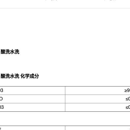
M 酸洗水洗
M 酸洗水洗
化学成分
O3
≥9
O
≤
O3
≤
度