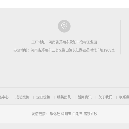
工厂地址：河南省郑州市荥阳市高村工业园
办公地址：河南省郑州市二七区嵩山路长江路亚星时代广场1903室
品中心
成功案例
企业优势
精英团队
新闻资讯
关于我们
联系
友情链接：
碳化硅
棕刚玉
白刚玉
铬铁矿砂