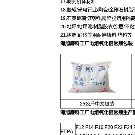
17.制壳机体材料
18.胶辊/光电行业/陶瓷/金刚石树
19.石英玻璃切割料,陶瓷脱蜡用隔
20.地坪/地坪漆/树脂胶衣/涂层/
21.树脂,砂浆等用耐磨填料,垫料等
海旭磨料工厂
电熔氧化铝
常规包装
25公斤中文包装
海旭磨料工厂
电熔氧化铝常规生产
F12 F14 F16 F20 F22 F24 
FEPA