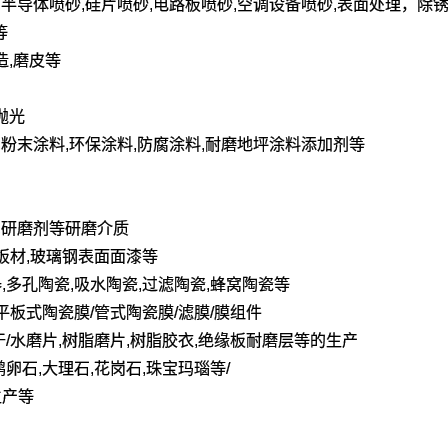
砂,半导体喷砂,硅片喷砂,电路板喷砂,空调设备喷砂,表面处理，除锈
等
造,磨皮等
抛光
料,粉末涂料,环保涂料,防腐涂料,耐磨地坪涂料添加剂等
液,研磨剂等研磨介质
磨板材,玻璃钢表面面漆等
,多孔陶瓷,吸水陶瓷,过滤陶瓷,蜂窝陶瓷等
/平板式陶瓷膜/管式陶瓷膜/滤膜/膜组件
干/水磨片,树脂磨片,树脂胶衣,绝缘板耐磨层等的生产
鹅卵石,大理石,花岗石,珠宝玛瑙等/
生产等