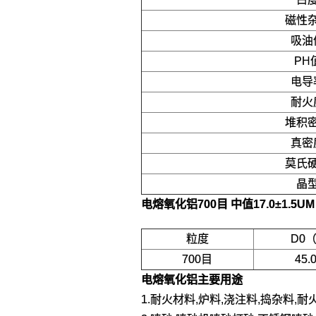
磁性
吸油
PH
电导
耐火
堆积
真密
莫氏
晶
电熔氧化铝700目 中值17.0±1.5U
粒度
D0
700目
45
电熔氧化铝
主要用途
1.耐火材料,炉料,浇注料,捣杂料,耐