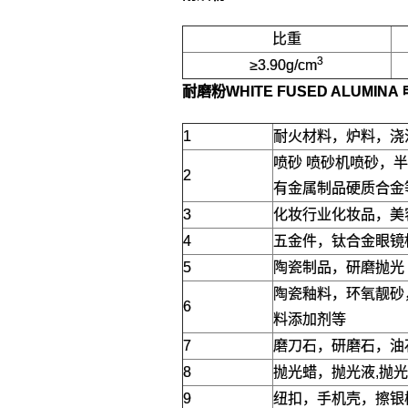
比重
3
≥3.90g/cm
耐磨粉WHITE FUSED ALUMIN
1
耐火材料，炉料，浇
喷砂 喷砂机喷砂，
2
有金属制品硬质合金
3
化妆行业化妆品，美
4
五金件，钛合金眼镜
5
陶瓷制品，研磨抛光
陶瓷釉料，环氧靓砂
6
料添加剂等
7
磨刀石，研磨石，油
8
抛光蜡，抛光液,抛
9
纽扣，手机壳，擦银