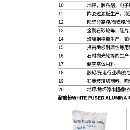
10
地坪，胶粘剂，电子
11
陶瓷过滤板生产，泡
12
陶瓷分离膜/陶瓷膜/
13
金刚石砂轮等，硅片
14
玻璃钢格栅生产，铂
15
提高地板耐磨性等用
16
石材抛光轮等的生产
17
制壳基体材料
18
胶辊/光电行业/陶瓷
19
石英玻璃切割料，陶
20
地坪/地坪漆/树脂胶
耐磨粉WHITE FUSED ALUMIN