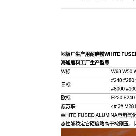
地板厂生产用耐磨粉WHITE FUSED
海旭磨料工厂生产
型号
W标
W63 W50 W
#240 #280 
日标
#8000 #10
欧标
F230 F240
原苏联
4# 3# M28
WHITE FUSED ALUMINA电熔氧
态性能稳定它硬度略高于棕刚玉，