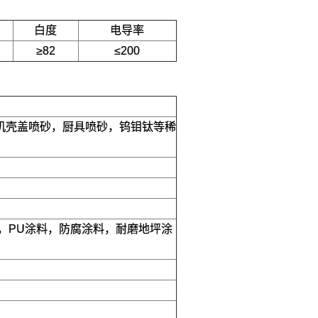
白度
电导率
≥82
≤200
手机壳盖喷砂，厨具喷砂，钨钼钛等稀
，PU涂料，防腐涂料，耐磨地坪涂