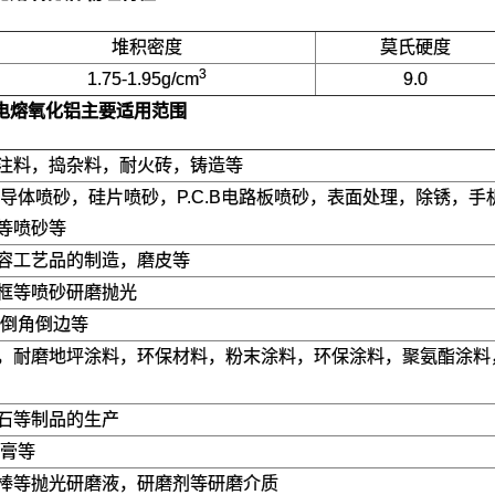
堆积密度
莫氏硬度
3
1.75-1.95g/cm
9.0
A 电熔氧化铝
主要适用范围
注料，捣杂料，耐火砖，铸造等
半导体喷砂，硅片喷砂，P.C.B电路板喷砂，表面处理，除锈，
等喷砂等
容工艺品的制造，磨皮等
框等喷砂研磨抛光
 倒角倒边等
，耐磨地坪涂料，环保材料，粉末涂料，环保涂料，聚氨酯涂料
石等制品的生产
光膏等
棒等抛光研磨液，研磨剂等研磨介质