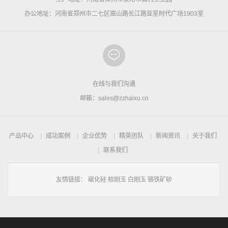
办公地址：河南省郑州市二七区嵩山路长江路亚星时代广场1903室
在线与我们沟通
邮箱：sales@zzhaixu.cn
产品中心
成功案例
企业优势
精英团队
新闻资讯
关于我们
联系我们
友情链接：
碳化硅
棕刚玉
白刚玉
铬铁矿砂