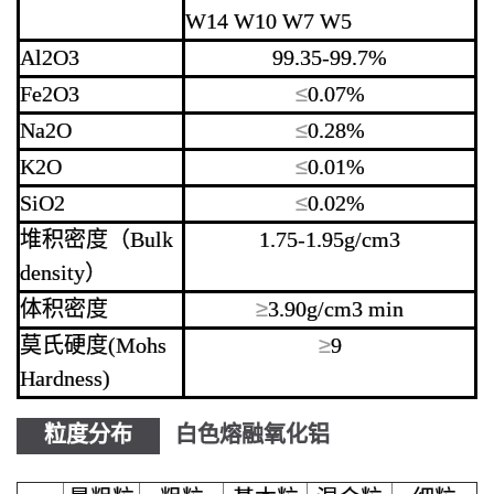
W14 W10 W7 W5
Al2O3
99.35-99.7%
Fe2O3
≤
0.07%
Na2O
≤
0.28%
K2O
≤
0.01%
SiO2
≤
0.02%
堆积密度（Bulk
1.75-1.95g/cm3
density）
体积密度
≥
3.90g/cm3 min
莫氏硬度(Mohs
≥
9
Hardness)
粒度分布
白色熔融氧化铝