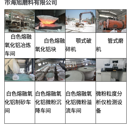
市海旭磨料有限公司
白色熔融
白色熔融
颚式破
管式磨
氧化铝冶炼
氧化铝块
碎机
机
车间
白色熔融氧
白色熔融氧
白色熔融氧
微粉粒度分
化铝制砂车
化铝微粉沉
化铝微粉溢
析仪检测设
间
降车间
流车间
备