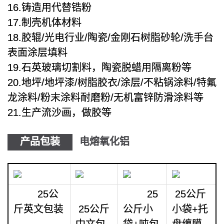
16.铸造用代替锆粉
17.制壳机体材料
18.胶辊/光电行业/陶瓷/金刚石树脂砂轮/洗手台
表面涂层填料
19.石英玻璃切割料，陶瓷脱蜡用隔离粉等
20.地坪/地坪漆/树脂胶衣/涂层/不粘锅涂料/特氟
龙涂料/粉末涂料耐磨粉/无机富锌防滑涂料等
21.生产流沙画，做胶等
产品包装
电熔氧化铝
25公
25
25公斤
斤英文包装
25公斤
公斤小
小袋+托
中文包
袋+吨包
盘缠膜