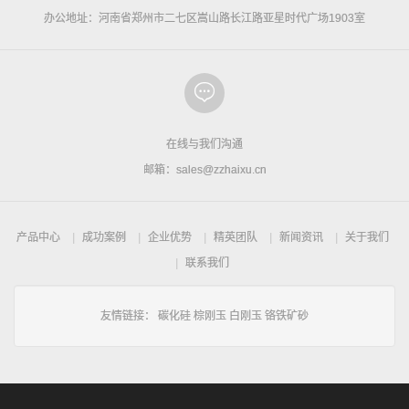
办公地址：河南省郑州市二七区嵩山路长江路亚星时代广场1903室
在线与我们沟通
邮箱：sales@zzhaixu.cn
产品中心
成功案例
企业优势
精英团队
新闻资讯
关于我们
联系我们
友情链接：
碳化硅
棕刚玉
白刚玉
铬铁矿砂