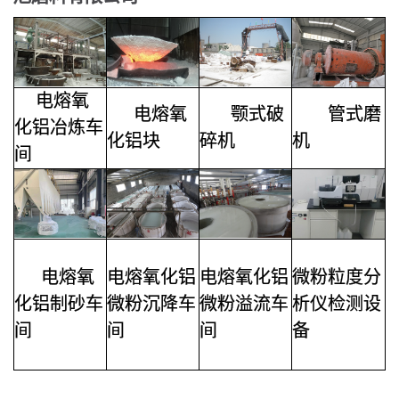
电熔氧
电熔氧
颚式破
管式磨
化铝冶炼车
化铝
块
碎机
机
间
电熔氧
电熔氧化铝
电熔氧化铝
微粉粒度分
化铝制砂车
微粉沉降车
微粉溢流车
析仪检测设
间
间
间
备