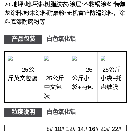
20.地坪/地坪漆/树脂胶衣/涂层/不粘锅涂料/特氟
龙涂料/粉末涂料耐磨粉/无机富锌防滑涂料，涂
料底漆耐磨粉等
产品包装
白色氧化铝
25公
25
25公斤
斤英文包装
25公斤
公斤小
小袋+托
中文包
袋+吨包
盘缠膜
装
粒度说明
白色氧化铝
8# 10# 12# 14# 16# 20# 22#