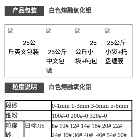
产品包装
白色熔融氧化铝
25公
25
25公斤
斤英文包装
25公斤
公斤小
小袋+托
中文包
袋+吨包
盘缠膜
装
粒度说明
白色熔融氧化铝
段砂
0-1mm 1-3mm 3-5mm 5-8mm
细粉
100#-0 200#-0 320#-0
粒度
日标JIS
8# 10# 12# 14# 16# 20# 22#
砂
24# 30# 36# 40# 46# 54# 60#