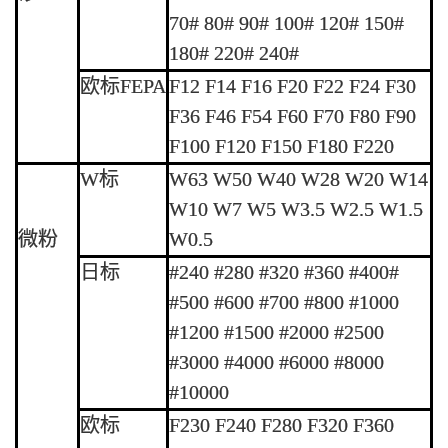
70# 80# 90# 100# 120# 150#
180# 220# 240#
欧标FEPA
F12 F14 F16 F20 F22 F24 F30
F36 F46 F54 F60 F70 F80 F90
F100 F120 F150 F180 F220
W标
W63 W50 W40 W28 W20 W14
W10 W7 W5 W3.5 W2.5 W1.5
微粉
W0.5
日标
#240 #280 #320 #360 #400#
#500 #600 #700 #800 #1000
#1200 #1500 #2000 #2500
#3000 #4000 #6000 #8000
#10000
欧标
F230 F240 F280 F320 F360