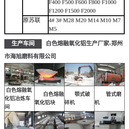
F400 F500 F600 F800 F1000
F1200 F1500 F2000
原苏联
4# 3# M28 M20 M14 M10 M7
M5
生产车间
白色熔融氧化铝生产厂家-郑州
市海旭磨料有限公司
白色熔融氧
白色熔融
颚式破
管式磨
化铝
冶炼车
氧化铝块
碎机
机
间