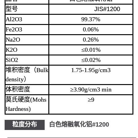
型号
JIS#1200
Al2O3
99.37%
Fe2O3
0.06%
Na2O
0.26%
K2O
≤0.01%
SiO2
≤0.02%
堆积密度（Bulk
1.75-1.95g/cm3
density）
体积密度
≥3.90g/cm3 min
莫氏硬度(Mohs
≥9
Hardness)
粒度分布
白色熔融氧化铝#1200