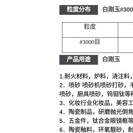
粒度分布
白刚玉#30
粒度
#3000目
产品用途
白刚玉
1.耐火材料，炉料，浇注料
2．喷砂 喷砂机喷砂打砂
喷砂，厨具喷砂，钨钼钛等
3．化妆行业化妆品，美容
4．陶瓷制品，研磨抛光倒
5．五金件，钛合金眼镜框
6．陶瓷釉料，环氧靓砂，