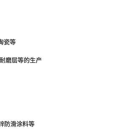
陶瓷等
板耐磨层等的生产
富锌防滑涂料等