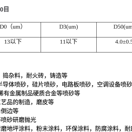
00目
D0（um）
D3(um)
D50(um
13以下
11以下
4.0±0.
，捣杂料，耐火砖，铸造等
，半导体喷砂，硅片喷砂，电路板喷砂，空调设备喷
稀有金属制品硬质合金等喷砂等
工艺品的制造，磨皮等
角倒边等
等喷砂研磨抛光
耐磨地坪涂料，粉末涂料，环保涂料，防腐涂料，耐