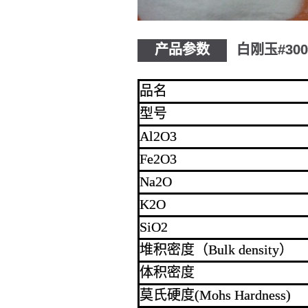
产品参数
白刚玉#30
品名
型号
Al2O3
Fe2O3
Na2O
K2O
SiO2
堆积密度（Bulk density）
体积密度
莫氏硬度(Mohs Hardness)