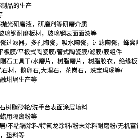
等制品的生产
等
等抛光研磨液，研磨剂等研磨介质
，玻璃钢耐磨板材，玻璃钢表面面漆等
沫陶瓷过滤器，多孔陶瓷，吸水陶瓷，过滤陶瓷，蜂窝
瓷平板膜/平板式陶瓷膜/管式陶瓷膜/滤膜/膜组件
金刚石工具干/水磨片，树脂磨片，树脂胶衣，绝缘
抛光石材，鹅卵石,大理石，花岗石，珠宝玛瑙等/
熔融坩埚生产等
金刚石树脂砂轮/洗手台表面涂层填料
脱蜡用隔离粉等
/涂层/不粘锅涂料/特氟龙涂料/粉末涂料耐磨粉/无机
料，垫料等