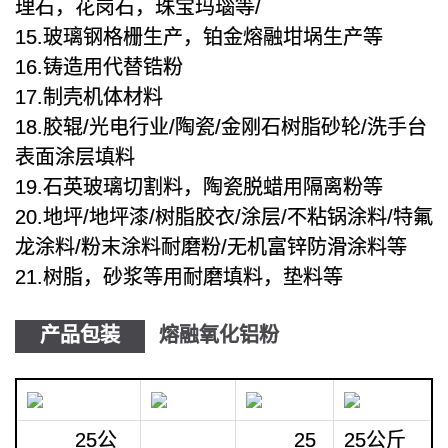
理石，花岗石，珠宝玛瑙等/
15.玻璃钢格栅生产，铂金熔融坩埚生产等
16.铸造用代替锆粉
17.制壳机体材料
18.胶辊/光电行业/陶瓷/金刚石树脂砂轮/洗手台
表面涂层填料
19.石英玻璃切割料，陶瓷脱蜡用隔离粉等
20.地坪/地坪漆/树脂胶衣/涂层/不粘锅涂料/特氟
龙涂料/粉末涂料耐磨粉/无机富锌防滑涂料等
21.树脂，砂浆等用耐磨填料，垫料等
产品包装
熔融氧化铝粉
25公
25
25公斤