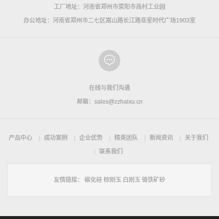
工厂地址：河南省郑州市荥阳市高村工业园
办公地址：河南省郑州市二七区嵩山路长江路亚星时代广场1903室
在线与我们沟通
邮箱：sales@zzhaixu.cn
产品中心
成功案例
企业优势
精英团队
新闻资讯
关于我们
联系我们
友情链接：
碳化硅
棕刚玉
白刚玉
铬铁矿砂