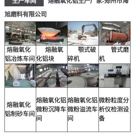
生产车间
熔融氧化铝生产厂家-郑州市海
旭磨料有限公司
熔融氧化
熔融氧
颚式破
管式磨
铝
冶炼车间
化铝块
碎机
机
熔融氧化铝
熔融氧化铝
微粉粒度分
熔融氧化
微粉沉降车
微粉溢流车
析仪检测设
铝
制砂车间
间
间
备