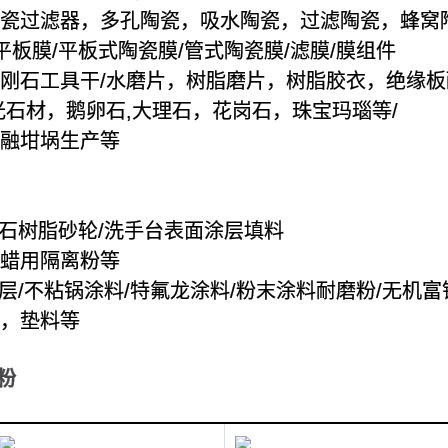
沫陶瓷过滤器，多孔陶瓷，吸水陶瓷，过滤陶瓷，蜂窝
瓷平板膜/平板式陶瓷膜/管式陶瓷膜/滤膜/膜组件
金刚石工具干/水磨片，树脂磨片，树脂胶衣，绝缘
抛光石材，鹅卵石,大理石，花岗石，珠宝玛瑙等/
熔融坩埚生产等
金刚石树脂砂轮/洗手台表面涂层填料
脱蜡用隔离粉等
/涂层/不粘锅涂料/特氟龙涂料/粉末涂料耐磨粉/无机
料，垫料等
粉