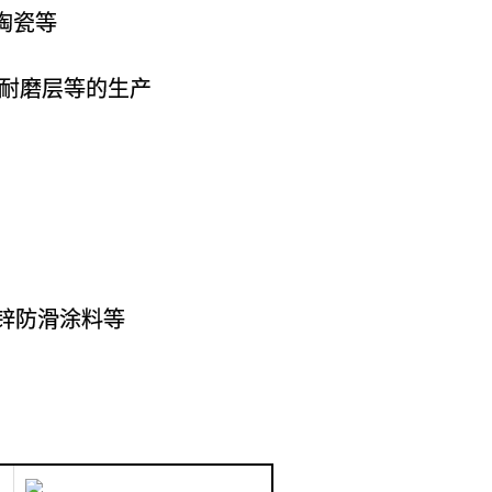
陶瓷等
板耐磨层等的生产
富锌防滑涂料等