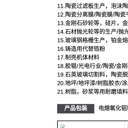
11.陶瓷过滤板生产，泡
12.陶瓷分离膜/陶瓷膜/陶
13.金刚石砂轮等，硅片，
14.石材抛光轮等的生产/
15.玻璃钢格栅生产，铂金
16.铸造用代替锆粉
17.制壳机体材料
18.胶辊/光电行业/陶瓷/
19.石英玻璃切割料，陶瓷
20.地坪/地坪漆/树脂胶衣
21.树脂，砂浆等用耐磨填
产品包装
电熔氧化铝