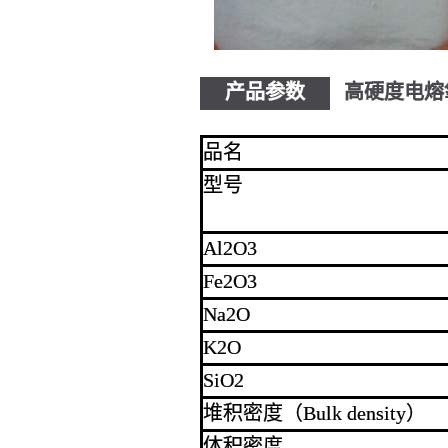
产品参数
高硬度电熔
品名
型号
Al2O3
Fe2O3
Na2O
K2O
SiO2
堆积密度（Bulk density）
体积密度