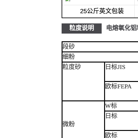
25公斤英文包装
粒度说明
电熔氧化铝
段砂
细粉
粒度砂
日标JIS
欧标FEPA
W标
日标
微粉
欧标