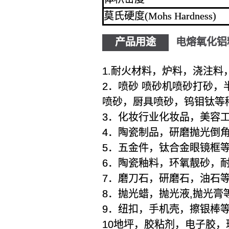
莫氏硬度(Mohs Hardness)
产品用途
电熔氧化铝
1.耐火材料，炉料，浇注料
2．喷砂 喷砂机喷砂打砂
喷砂，厨具喷砂，钨钼钛等
3．化妆行业化妆品，美容
4．陶瓷制品，研磨抛光倒
5．五金件，钛合金眼镜框
6．陶瓷釉料，环氧靓砂，
7．磨刀石，研磨石，油石
8．抛光蜡，抛光液,抛光膏
9．纽扣，手机壳，擦银棒
10地坪，胶粘剂，电子胶