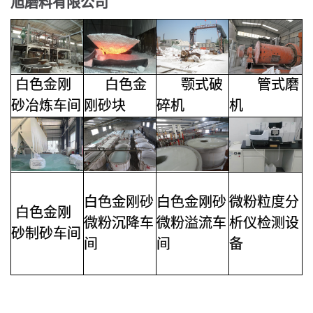
旭磨料有限公司
白色金刚
白色金
颚式破
管式磨
砂
冶炼车间
刚砂块
碎机
机
白色金刚砂
白色金刚砂
微粉粒度分
白色金刚
微粉沉降车
微粉溢流车
析仪检测设
砂
制砂车间
间
间
备