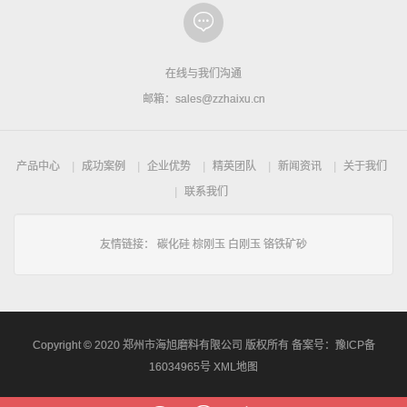
在线与我们沟通
邮箱：sales@zzhaixu.cn
产品中心
成功案例
企业优势
精英团队
新闻资讯
关于我们
联系我们
友情链接：
碳化硅
棕刚玉
白刚玉
铬铁矿砂
Copyright © 2020 郑州市海旭磨料有限公司 版权所有 备案号：
豫ICP备
16034965号
XML地图