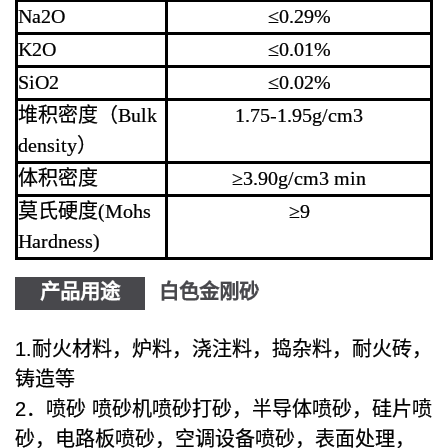
Na2O
≤0.29%
K2O
≤0.01%
SiO2
≤0.02%
堆积密度（Bulk
1.75-1.95g/cm3
density）
体积密度
≥3.90g/cm3 min
莫氏硬度(Mohs
≥9
Hardness)
产品用途
白色金刚砂
1.耐火材料，炉料，浇注料，捣杂料，耐火砖，
铸造等
2．喷砂 喷砂机喷砂打砂，半导体喷砂，硅片喷
砂，电路板喷砂，空调设备喷砂，表面处理，