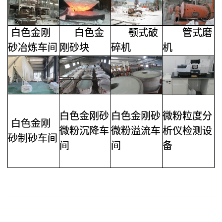
白色金刚
白色金
颚式破
管式磨
砂
冶炼车间
刚砂块
碎机
机
白色金刚砂
白色金刚砂
微粉粒度分
白色金刚
微粉沉降车
微粉溢流车
析仪检测设
砂
制砂车间
间
间
备