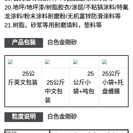
20.地坪/地坪漆/树脂胶衣/涂层/不粘锅涂料/特氟
龙涂料/粉末涂料耐磨粉/无机富锌防滑涂料等
21.树脂，砂浆等用耐磨填料，垫料等
产品包装
白色金刚砂
25公
25
25公斤
斤英文包装
25公斤
公斤小
小袋+托
中文包
袋+吨包
盘缠膜
装
粒度说明
白色金刚砂