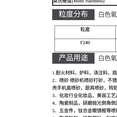
莫氏硬度(Mohs Hardness)
粒度分布
白色氧
粒度
F240
产品用途
白色氧
1.耐火材料，炉料，浇注料，
2．喷砂 喷砂机喷砂打砂，不
壳手机盖喷砂，厨具喷砂，钨
3．化妆行业化妆品，美容工艺
4．陶瓷制品，研磨抛光倒角倒
5．五金件，钛合金眼镜框等喷