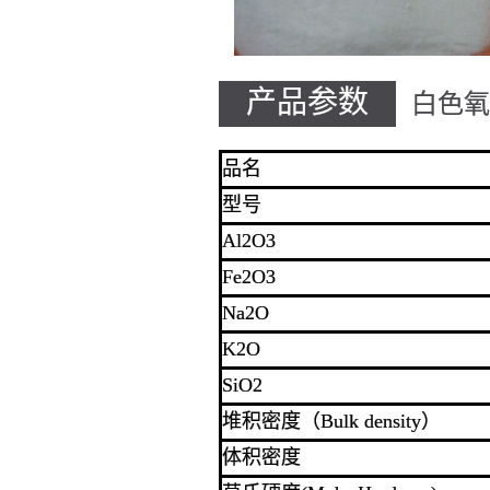
产品参数
白色氧
品名
型号
Al2O3
Fe2O3
Na2O
K2O
SiO2
堆积密度（Bulk density）
体积密度