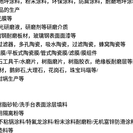
磨地坪涂料，粉末涂料，环保涂料，防腐涂料，耐磨地坪涂
品的生产
光膜等
光研磨液，研磨剂等研磨介质
璃钢耐磨板材，玻璃钢表面面漆等
瓷过滤器，多孔陶瓷，吸水陶瓷，过滤陶瓷，蜂窝陶瓷等
板膜/平板式陶瓷膜/管式陶瓷膜/滤膜/膜组件
刚石工具干/水磨片，树脂磨片，树脂胶衣，绝缘板耐磨层
石材，鹅卵石,大理石，花岗石，珠宝玛瑙等/
坩埚生产等
石树脂砂轮/洗手台表面涂层填料
用隔离粉等
层/不粘锅涂料/特氟龙涂料/粉末涂料耐磨粉/无机富锌防滑涂
垫料等