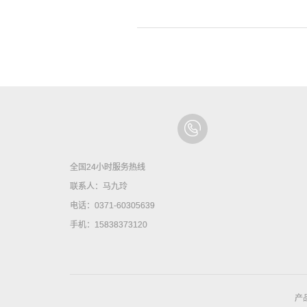
全国24小时服务热线
联系人：马九玲
电话：0371-60305639
手机：15838373120
产