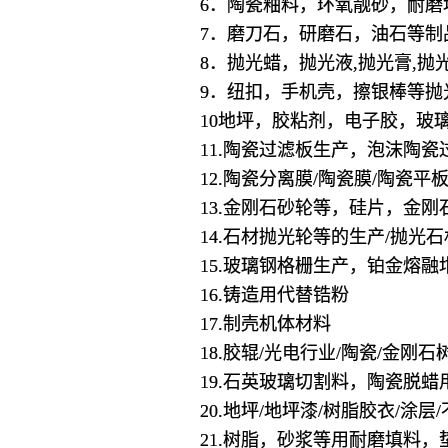
6．陶瓷釉料，环氧靓砂，耐
7．磨刀石，研磨石，油石等制
8．抛光蜡，抛光液,抛光膏,抛
9．纽扣，手机壳，擦银棒等抛
10地坪，胶粘剂，电子胶，玻
11.陶瓷过滤板生产，泡沫陶
12.陶瓷分离膜/陶瓷膜/陶瓷平
13.金刚石砂轮等，硅片，金
14.石材抛光轮等的生产/抛光
15.玻璃钢格栅生产，铂金熔融
16.铸造用代替锆粉
17.制壳机体材料
18.胶辊/光电行业/陶瓷/金刚
19.石英玻璃切割料，陶瓷脱蜡
20.地坪/地坪漆/树脂胶衣/涂
21.树脂，砂浆等用耐磨填料，