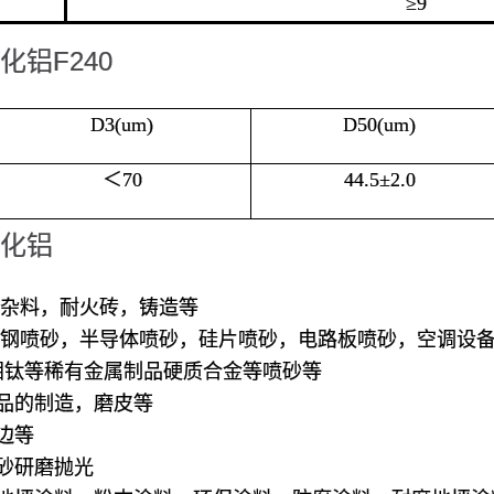
≥9
化铝F240
D3(um)
D50(um)
＜70
44.5±2.0
化铝
捣杂料，耐火砖，铸造等
锈钢喷砂，半导体喷砂，硅片喷砂，电路板喷砂，空调设
钼钛等稀有金属制品硬质合金等喷砂等
品的制造，磨皮等
边等
砂研磨抛光