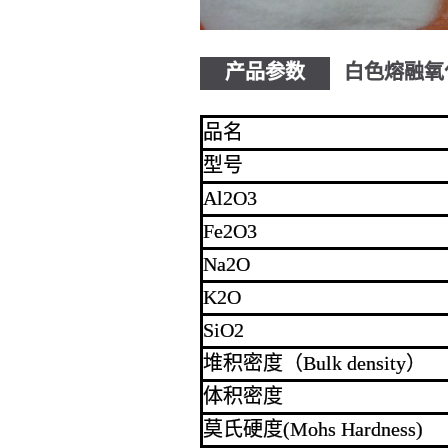
产品参数
白色熔融氧
品名
型号
Al2O3
Fe2O3
Na2O
K2O
SiO2
堆积密度（Bulk density）
体积密度
莫氏硬度(Mohs Hardness)