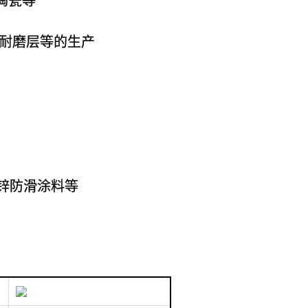
陶瓷等
板耐磨层等的生产
富锌防滑涂料等