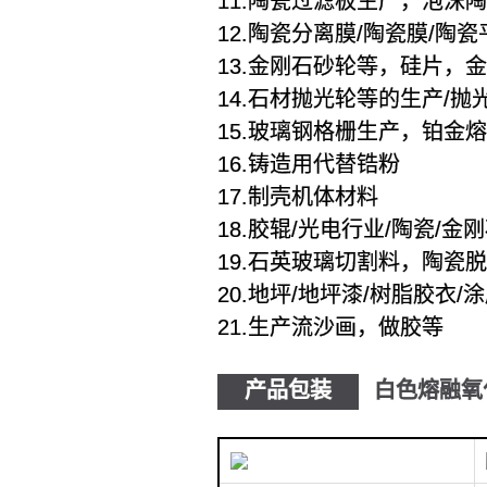
11.陶瓷过滤板生产，泡
12.陶瓷分离膜/陶瓷膜/陶
13.金刚石砂轮等，硅片，
14.石材抛光轮等的生产/
15.玻璃钢格栅生产，铂金
16.铸造用代替锆粉
17.制壳机体材料
18.胶辊/光电行业/陶瓷/
19.石英玻璃切割料，陶瓷
20.地坪/地坪漆/树脂胶衣
21.生产流沙画，做胶等
产品包装
白色熔融氧