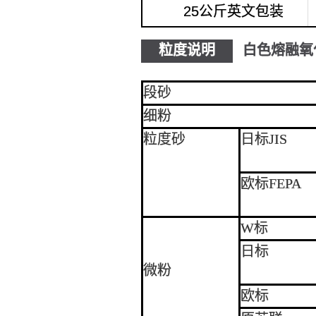
25公斤英文包装
粒度说明
白色熔融氧
段砂
细粉
粒度砂
日标JIS
欧标FEPA
W标
日标
微粉
欧标