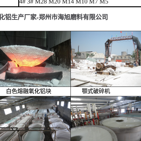
4# 3# M28 M20 M14 M10 M7 M5
化铝生产厂家-郑州市海旭磨料有限公司
白色熔融氧化铝块
颚式破碎机