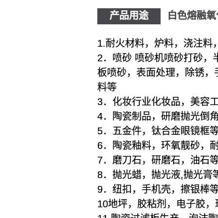
产品用途
白色熔融氧
1.耐火材料，炉料，浇注料
2．喷砂 喷砂机喷砂打砂
板喷砂，表面处理，除锈，
料等
3．化妆行业化妆品，美容
4．陶瓷制品，研磨抛光倒
5．五金件，钛合金眼镜框
6．陶瓷釉料，环氧靓砂，
7．磨刀石，研磨石，油石
8．抛光蜡，抛光液,抛光膏
9．纽扣，手机壳，擦银棒
10地坪，胶粘剂，电子胶