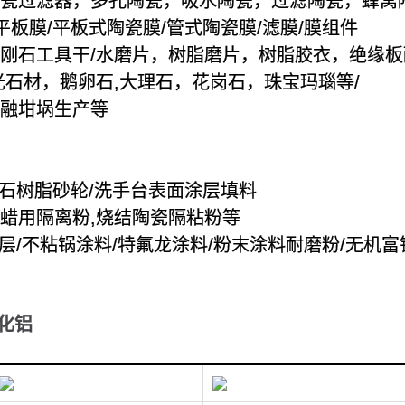
沫陶瓷过滤器，多孔陶瓷，吸水陶瓷，过滤陶瓷，蜂窝
瓷平板膜/平板式陶瓷膜/管式陶瓷膜/滤膜/膜组件
金刚石工具干/水磨片，树脂磨片，树脂胶衣，绝缘
抛光石材，鹅卵石,大理石，花岗石，珠宝玛瑙等/
熔融坩埚生产等
金刚石树脂砂轮/洗手台表面涂层填料
脱蜡用隔离粉,烧结陶瓷隔粘粉等
/涂层/不粘锅涂料/特氟龙涂料/粉末涂料耐磨粉/无机
化铝