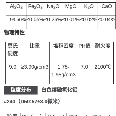
Al
O
Fe
O
Na
O
MgO
K
O
CaO
2
3
2
3
2
2
99.50%
≤0.05%
≤0.26%
≤0.01%
≤0.02%
≤0.04%
物理特性
莫氏
比重
堆积密度
PH值
耐火度
硬度
9.0
≥3.90g/cm3
1.75-
7.0
2100℃
1.95g/cm3
粒度分布
白色熔融氧化铝
#240（D50:57±3.0微米）