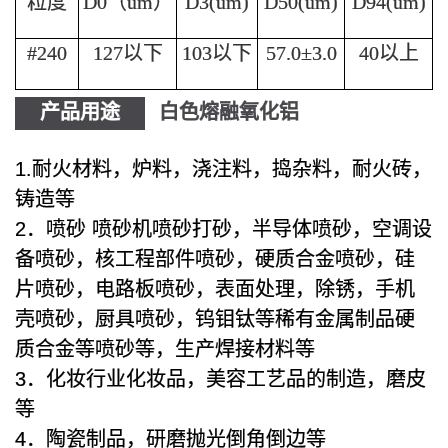
粒度
D0（um）
D3(um)
D50(um)
D94(um)
#240
127以下
103以下
57.0±3.0
40以上
产品用途
白色熔融氧化铝
1.耐火材料，炉料，浇注料，捣杂料，耐火砖，
铸造等
2．喷砂 喷砂机喷砂打砂，半导体喷砂，空调设
备喷砂，核工程部件喷砂，硬质合金喷砂，硅
片喷砂，电路板喷砂，表面处理，除锈，手机
壳喷砂，厨具喷砂，钨钼钛等稀有金属制品硬
质合金等喷砂等，生产焊接材料等
3．化妆行业化妆品，美容工艺品的制造，磨皮
等
4．陶瓷制品，研磨抛光倒角倒边等