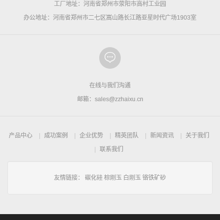
工厂地址：河南省郑州市荥阳市高村工业园
办公地址：河南省郑州市二七区嵩山路长江路亚星时代广场1903室
在线与我们沟通
邮箱：sales@zzhaixu.cn
产品中心
成功案例
企业优势
精英团队
新闻资讯
关于我们
联系我们
友情链接：
碳化硅
棕刚玉
白刚玉
铬铁矿砂