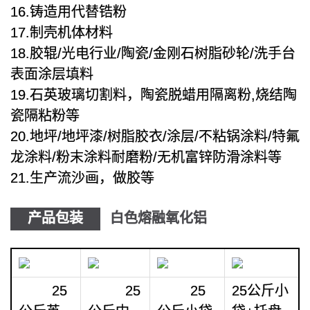
16.铸造用代替锆粉
17.制壳机体材料
18.胶辊/光电行业/陶瓷/金刚石树脂砂轮/洗手台
表面涂层填料
19.石英玻璃切割料，陶瓷脱蜡用隔离粉,烧结陶
瓷隔粘粉等
20.地坪/地坪漆/树脂胶衣/涂层/不粘锅涂料/特氟
龙涂料/粉末涂料耐磨粉/无机富锌防滑涂料等
21.生产流沙画，做胶等
产品包装
白色熔融氧化铝
25
25
25
25公斤小