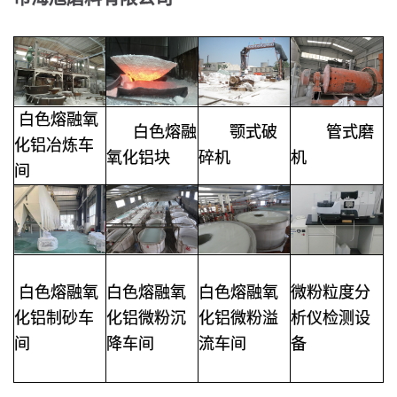
白色熔融氧
白色熔融
颚式破
管式磨
化铝
冶炼车
氧化铝块
碎机
机
间
白色熔融氧
白色熔融氧
白色熔融氧
微粉粒度分
化铝
制砂车
化铝微粉沉
化铝微粉溢
析仪检测设
间
降车间
流车间
备