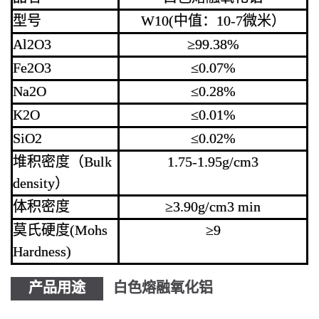
型号
W10(中值：10-7微米）
Al2O3
≥99.38%
Fe2O3
≤0.07%
Na2O
≤0.28%
K2O
≤0.01%
SiO2
≤0.02%
堆积密度（Bulk
1.75-1.95g/cm3
density）
体积密度
≥3.90g/cm3 min
莫氏硬度(Mohs
≥9
Hardness)
产品用途
白色熔融氧化铝