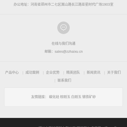
办公地址：河南省郑州市二七区嵩山路长江路亚星时代广场1903室
在线与我们沟通
邮箱：sales@zzhaixu.cn
产品中心
成功案例
企业优势
精英团队
新闻资讯
关于我们
联系我们
友情链接：
碳化硅
棕刚玉
白刚玉
铬铁矿砂