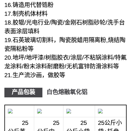
16.铸造用代替锆粉
17.制壳机体材料
18.胶辊/光电行业/陶瓷/金刚石树脂砂轮/洗手台
表面涂层填料
19.石英玻璃切割料，陶瓷脱蜡用隔离粉,烧结陶
瓷隔粘粉等
20.地坪/地坪漆/树脂胶衣/涂层/不粘锅涂料/特氟
龙涂料/粉末涂料耐磨粉/无机富锌防滑涂料等
21.生产流沙画，做胶等
产品包装
白色熔融氧化铝
25
25
25
25公斤小