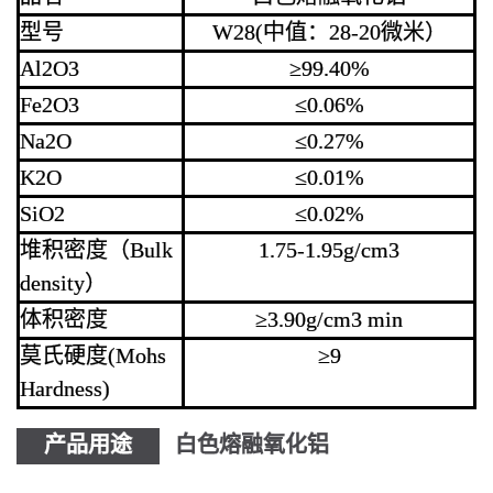
型号
W28(中值：28-20微米）
Al2O3
≥99.40%
Fe2O3
≤0.06%
Na2O
≤0.27%
K2O
≤0.01%
SiO2
≤0.02%
堆积密度（Bulk
1.75-1.95g/cm3
density）
体积密度
≥3.90g/cm3 min
莫氏硬度(Mohs
≥9
Hardness)
产品用途
白色熔融氧化铝