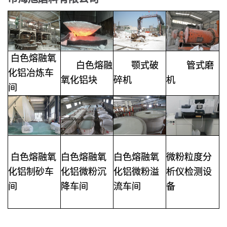
白色熔融氧
白色熔融
颚式破
管式磨
化铝
冶炼车
氧化铝块
碎机
机
间
白色熔融氧
白色熔融氧
白色熔融氧
微粉粒度分
化铝
制砂车
化铝微粉沉
化铝微粉溢
析仪检测设
间
降车间
流车间
备