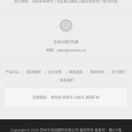
办公地址：河南省郑州市二七区嵩山路长江路亚星时代广场1903室
在线与我们沟通
邮箱：sales@zzhaixu.cn
产品中心
成功案例
企业优势
精英团队
新闻资讯
关于我们
联系我们
友情链接：
碳化硅
棕刚玉
白刚玉
铬铁矿砂
Copyright © 2020 郑州市海旭磨料有限公司 版权所有 备案号：
豫ICP备