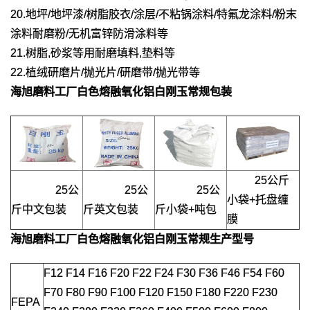
20.地坪/地坪漆/树脂胶衣/涂层/不粘锅涂料/特氟龙涂料/粉末
涂料耐磨粉/无机富锌防滑涂料等
21.树脂,砂浆等用耐磨填料,垫料等
22.植绒研磨片/抛光片/研磨带/抛光带等
海旭磨料工厂
白色熔融氧化铝白刚玉
常规包装
25公斤
25公
25公
25公
小袋+托盘缠
斤中文包装
斤英文包装
斤小袋+吨包
膜
海旭磨料工厂
白色熔融氧化铝白刚玉
常规生产型号
F12 F14 F16 F20 F22 F24 F30 F36 F46 F54 F60
F70 F80 F90 F100 F120 F150 F180 F220 F230
FEPA