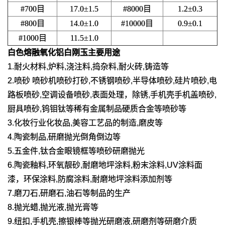
#700目
17.0±1.5
#8000目
1.2±0.3
#800目
14.0±1.0
#10000目
0.9±0.1
#1000目
11.5±1.0
白色熔融氧化铝白刚玉
主要用途
1.耐火材料,炉料,浇注料,捣杂料,耐火砖,铸造等
2.喷砂 喷砂机喷砂打砂,不锈钢喷砂,半导体喷砂,硅片喷砂,电
路板喷砂,空调设备喷砂,表面处理，除锈,手机壳手机盖喷砂,
厨具喷砂,钨钼钛等稀有金属制品硬质合金等喷砂等
3.化妆行业化妆品,美容工艺品的制造,磨皮等
4.陶瓷制品,研磨抛光倒角倒边等
5.五金件,钛合金眼镜框等喷砂研磨抛光
6.陶瓷釉料,环氧靓砂,耐磨地坪涂料,粉末涂料,UV涂料面
漆，环保涂料,防腐涂料,耐磨地坪涂料添加剂等
7.磨刀石,研磨石,油石等制品的生产
8.抛光蜡,抛光液,抛光膏等
9.纽扣,手机壳,擦银棒等抛光研磨液,研磨剂等研磨介质