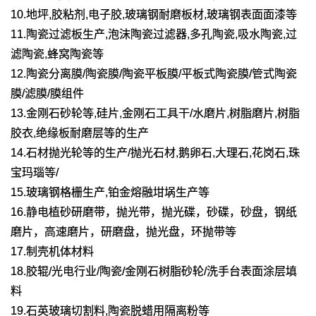
10.地坪,胶粘剂,电子胶,玻璃钢耐磨板材,玻璃钢表面面漆等
11.陶瓷过滤板生产,泡沫陶瓷过滤器,多孔陶瓷,吸水陶瓷,过
滤陶瓷,蜂窝陶瓷等
12.陶瓷分离膜/陶瓷膜/陶瓷平板膜/平板式陶瓷膜/管式陶瓷
膜/滤膜/膜组件
13.金刚石砂轮等,硅片,金刚石工具干/水磨片,树脂磨片,树脂
胶衣,绝缘板耐磨层等的生产
14.石材抛光轮等的生产/抛光石材,鹅卵石,大理石,花岗石,珠
宝玛瑙等/
15.玻璃钢格栅生产,铂金熔融坩埚生产等
16.静电植砂研磨带，抛光带，抛光碟，砂碟，砂盘，钢纸
磨片，高速磨片，研磨盘，抛光盘，环抛带等
17.制壳机体材料
18.胶辊/光电行业/陶瓷/金刚石树脂砂轮/洗手台表面涂层填
料
19.石英玻璃切割料,陶瓷脱蜡用隔离粉等