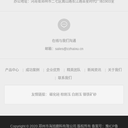
办公地址：河南省郑州市二七区嵩山路长江路亚星时代广场1903室
在线与我们沟通
邮箱：sales@zzhaixu.cn
产品中心
成功案例
企业优势
精英团队
新闻资讯
关于我们
联系我们
友情链接：
碳化硅
棕刚玉
白刚玉
铬铁矿砂
Copyright © 2020 郑州市海旭磨料有限公司 版权所有 备案号：
豫ICP备