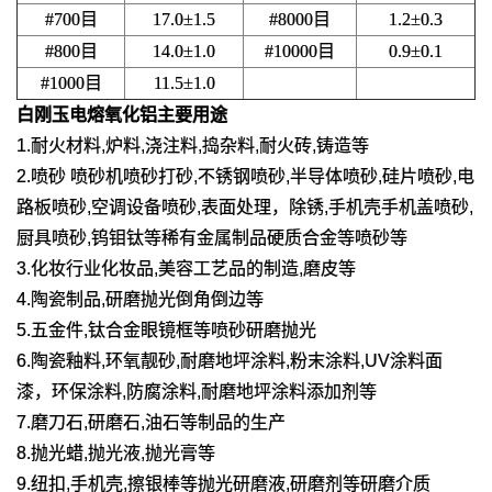
#700目
17.0±1.5
#8000目
1.2±0.3
#800目
14.0±1.0
#10000目
0.9±0.1
#1000目
11.5±1.0
白刚玉电熔氧化铝
主要用途
1.耐火材料,炉料,浇注料,捣杂料,耐火砖,铸造等
2.喷砂 喷砂机喷砂打砂,不锈钢喷砂,半导体喷砂,硅片喷砂,电
路板喷砂,空调设备喷砂,表面处理，除锈,手机壳手机盖喷砂,
厨具喷砂,钨钼钛等稀有金属制品硬质合金等喷砂等
3.化妆行业化妆品,美容工艺品的制造,磨皮等
4.陶瓷制品,研磨抛光倒角倒边等
5.五金件,钛合金眼镜框等喷砂研磨抛光
6.陶瓷釉料,环氧靓砂,耐磨地坪涂料,粉末涂料,UV涂料面
漆，环保涂料,防腐涂料,耐磨地坪涂料添加剂等
7.磨刀石,研磨石,油石等制品的生产
8.抛光蜡,抛光液,抛光膏等
9.纽扣,手机壳,擦银棒等抛光研磨液,研磨剂等研磨介质