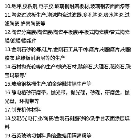
10.地坪,胶粘剂,电子胶,玻璃钢耐磨板材,玻璃钢表面面漆等
11.陶瓷过滤板生产,泡沫陶瓷过滤器,多孔陶瓷,吸水陶瓷,过
滤陶瓷,蜂窝陶瓷等
12.陶瓷分离膜/陶瓷膜/陶瓷平板膜/平板式陶瓷膜/管式陶瓷
膜/滤膜/膜组件
13.金刚石砂轮等,硅片,金刚石工具干/水磨片,树脂磨片,树脂
胶衣,绝缘板耐磨层等的生产
14.石材抛光轮等的生产/抛光石材,鹅卵石,大理石,花岗石,珠
宝玛瑙等/
15.玻璃钢格栅生产,铂金熔融坩埚生产等
16.静电植砂研磨带，抛光带，抛光碟，砂碟，研磨盘，抛
光盘，环抛带等
17.制壳机体材料
18.胶辊/光电行业/陶瓷/金刚石树脂砂轮/洗手台表面涂层填
料
19.石英玻璃切割料,陶瓷脱蜡用隔离粉等