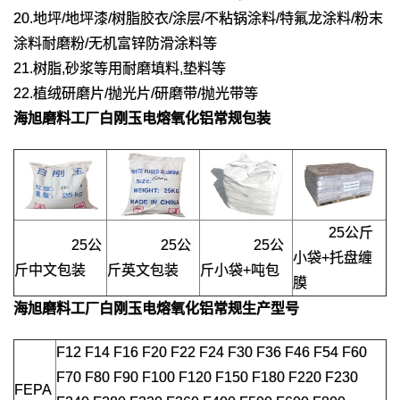
20.地坪/地坪漆/树脂胶衣/涂层/不粘锅涂料/特氟龙涂料/粉末
涂料耐磨粉/无机富锌防滑涂料等
21.树脂,砂浆等用耐磨填料,垫料等
22.植绒研磨片/抛光片/研磨带/抛光带等
海旭磨料工厂
白刚玉电熔氧化铝
常规包装
25公斤
25公
25公
25公
小袋+托盘缠
斤中文包装
斤英文包装
斤小袋+吨包
膜
海旭磨料工厂
白刚玉电熔氧化铝
常规生产型号
F12 F14 F16 F20 F22 F24 F30 F36 F46 F54 F60
F70 F80 F90 F100 F120 F150 F180 F220 F230
FEPA