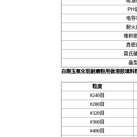
吸油
PH
电导
耐火
堆积
真密
莫氏
晶
白刚玉氧化铝耐磨粉用做溶胶填料
粒度
#240目
#280目
#320目
#360目
#400目