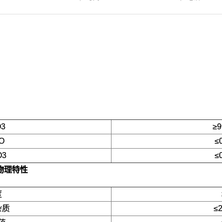
O3
≥9
O
≤
O3
≤
物理特性
度
杂质
≤