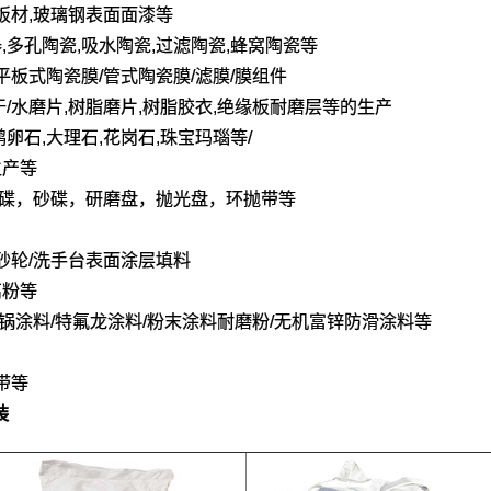
磨板材,玻璃钢表面面漆等
,多孔陶瓷,吸水陶瓷,过滤陶瓷,蜂窝陶瓷等
/平板式陶瓷膜/管式陶瓷膜/滤膜/膜组件
干/水磨片,树脂磨片,树脂胶衣,绝缘板耐磨层等的生产
鹅卵石,大理石,花岗石,珠宝玛瑙等/
生产等
光碟，砂碟，研磨盘，抛光盘，环抛带等
脂砂轮/洗手台表面涂层填料
离粉等
不粘锅涂料/特氟龙涂料/粉末涂料耐磨粉/无机富锌防滑涂料等
带等
装