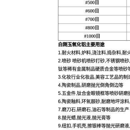
#500目
#600目
#700目
#800目
#1000目
白刚玉氧化铝
主要用途
1.耐火材料,炉料,浇注料,捣杂料,耐
2.喷砂 喷砂机喷砂打砂,不锈钢喷
钛等稀有金属制品硬质合金等喷砂
3.化妆行业化妆品,美容工艺品的制
4.陶瓷制品,研磨抛光倒角倒边等
5.五金件,钛合金眼镜框等喷砂研磨
6.陶瓷釉料,环氧靓砂,耐磨地坪涂
7.磨刀石,研磨石,油石等制品的生产
8.抛光蜡,抛光液,抛光膏等
9.纽扣,手机壳,擦银棒等抛光研磨