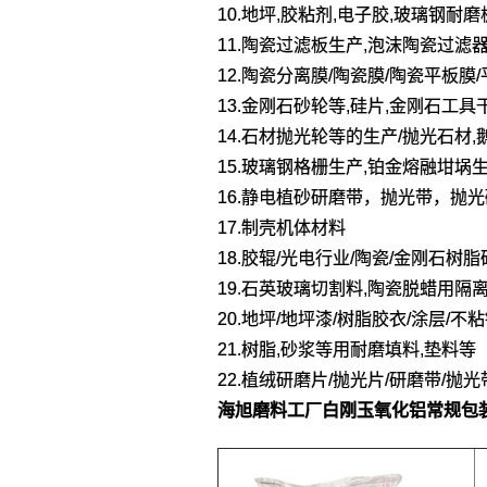
10.地坪,胶粘剂,电子胶,玻璃钢耐
11.陶瓷过滤板生产,泡沫陶瓷过滤器
12.陶瓷分离膜/陶瓷膜/陶瓷平板膜
13.金刚石砂轮等,硅片,金刚石工具
14.石材抛光轮等的生产/抛光石材,
15.玻璃钢格栅生产,铂金熔融坩埚
16.静电植砂研磨带，抛光带，抛
17.制壳机体材料
18.胶辊/光电行业/陶瓷/金刚石树
19.石英玻璃切割料,陶瓷脱蜡用隔
20.地坪/地坪漆/树脂胶衣/涂层/
21.树脂,砂浆等用耐磨填料,垫料等
22.植绒研磨片/抛光片/研磨带/抛光
海旭磨料工厂
白刚玉氧化铝
常规包