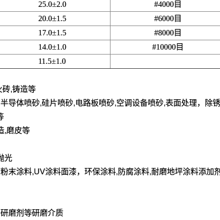
25.0±2.0
#4000目
20.0±1.5
#6000目
17.0±1.5
#8000目
14.0±1.0
#10000目
11.5±1.0
火砖,铸造等
砂,半导体喷砂,硅片喷砂,电路板喷砂,空调设备喷砂,表面处理，除锈
等
造,磨皮等
抛光
料,粉末涂料,UV涂料面漆，环保涂料,防腐涂料,耐磨地坪涂料添加
液,研磨剂等研磨介质