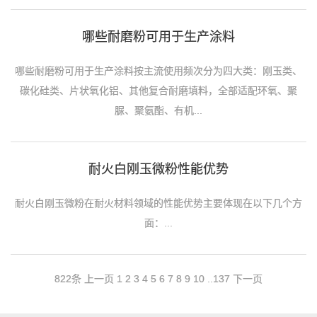
哪些耐磨粉可用于生产涂料
哪些耐磨粉可用于生产涂料按主流使用频次分为四大类：刚玉类、
碳化硅类、片状氧化铝、其他复合耐磨填料，全部适配环氧、聚
脲、聚氨酯、有机...
耐火白刚玉微粉性能优势
耐火白刚玉微粉在耐火材料领域的性能优势主要体现在以下几个方
面：...
822条
上一页
1
2
3
4
5
6
7
8
9
10
..
137
下一页