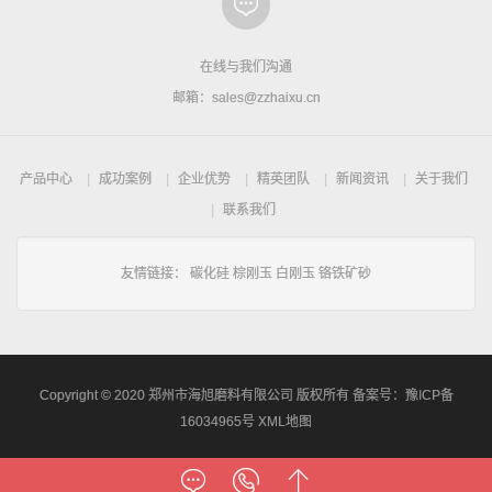
在线与我们沟通
邮箱：sales@zzhaixu.cn
产品中心
成功案例
企业优势
精英团队
新闻资讯
关于我们
联系我们
友情链接：
碳化硅
棕刚玉
白刚玉
铬铁矿砂
Copyright © 2020 郑州市海旭磨料有限公司 版权所有 备案号：
豫ICP备
16034965号
XML地图