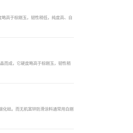
度略高于棕刚玉，韧性稍低，纯度高、自
结晶而成，它硬度略高于棕刚玉，韧性稍
碳化硅。而无机富锌防滑涂料通常用白刚