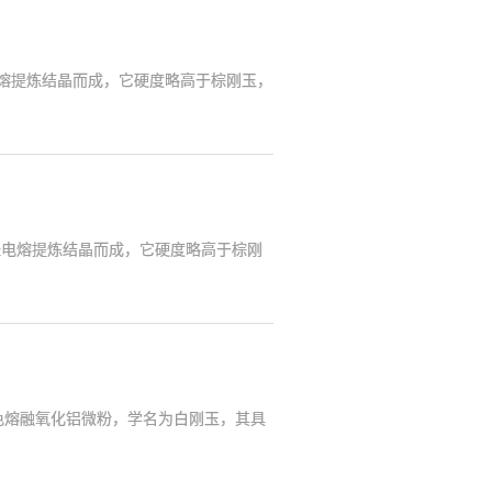
熔提炼结晶而成，它硬度略高于棕刚玉，
，经电熔提炼结晶而成，它硬度略高于棕刚
色熔融氧化铝微粉，学名为白刚玉，其具