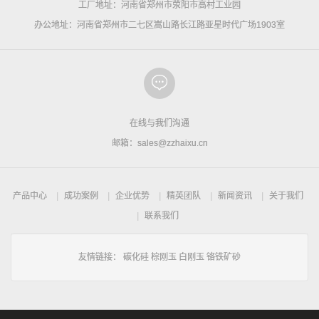
工厂地址：河南省郑州市荥阳市高村工业园
办公地址：河南省郑州市二七区嵩山路长江路亚星时代广场1903室
在线与我们沟通
邮箱：sales@zzhaixu.cn
产品中心
成功案例
企业优势
精英团队
新闻资讯
关于我们
联系我们
友情链接：
碳化硅
棕刚玉
白刚玉
铬铁矿砂