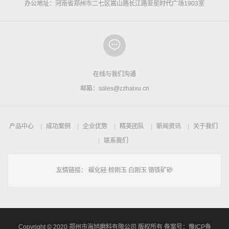
办公地址：河南省郑州市二七区嵩山路长江路亚星时代广场1903室
在线与我们沟通
邮箱：sales@zzhaixu.cn
产品中心
成功案例
企业优势
精英团队
新闻资讯
关于我们
联系我们
友情链接：
碳化硅
棕刚玉
白刚玉
铬铁矿砂
Copyright © 2020 郑州市海旭磨料有限公司 版权所有 备案号：
豫ICP备