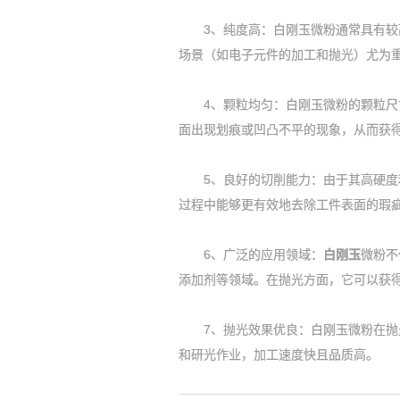
3、纯度高：白刚玉微粉通常具有较高
场景（如电子元件的加工和抛光）尤为
4、颗粒均匀：白刚玉微粉的颗粒尺寸
面出现划痕或凹凸不平的现象，从而获
5、良好的切削能力：由于其高硬度和
过程中能够更有效地去除工件表面的瑕
6、广泛的应用领域：
白刚玉
微粉不
添加剂等领域。在抛光方面，它可以获
7、抛光效果优良：白刚玉微粉在抛光
和研光作业，加工速度快且品质高。