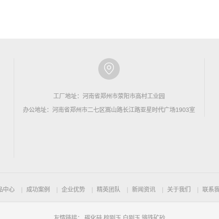
工厂地址：河南省郑州市荥阳市高村工业园
办公地址：河南省郑州市二七区嵩山路长江路亚星时代广场1903室
品中心
成功案例
企业优势
精英团队
新闻资讯
关于我们
联系
友情链接：
碳化硅
棕刚玉
白刚玉
铬铁矿砂