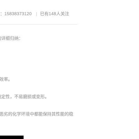
15838373120
已有
148
人关注
的详细归纳：
效率。
定性，不易磨损或变形。
恶劣的化学环境中都能保持其性能的稳