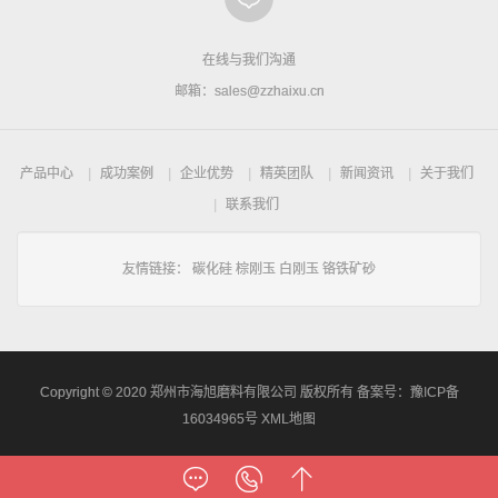
在线与我们沟通
邮箱：sales@zzhaixu.cn
产品中心
成功案例
企业优势
精英团队
新闻资讯
关于我们
联系我们
友情链接：
碳化硅
棕刚玉
白刚玉
铬铁矿砂
Copyright © 2020 郑州市海旭磨料有限公司 版权所有 备案号：
豫ICP备
16034965号
XML地图