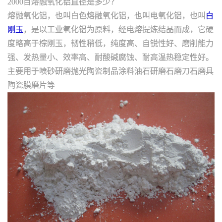
2000目熔融氧化铝直径是多少？
熔融氧化铝，也叫白色熔融氧化铝，也叫电氧化铝，也叫
白
刚玉
，是以工业氧化铝为原料，经电熔提炼结晶而成，它硬
度略高于棕刚玉，韧性稍低，纯度高、自锐性好、磨削能力
强、发热量小、效率高、耐酸碱腐蚀、耐高温热稳定性好。
主要用于喷砂研磨抛光陶瓷制品涂料油石研磨石磨刀石磨具
陶瓷膜磨片等