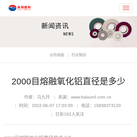
Toggl
navig
公司动态
行业知识
2000目熔融氧化铝直径是多少
作者：马九玲
来源：www.haixuml.com.cn
时间：2022-06-07 17:03:09
电话：15838373120
已有
162
人关注