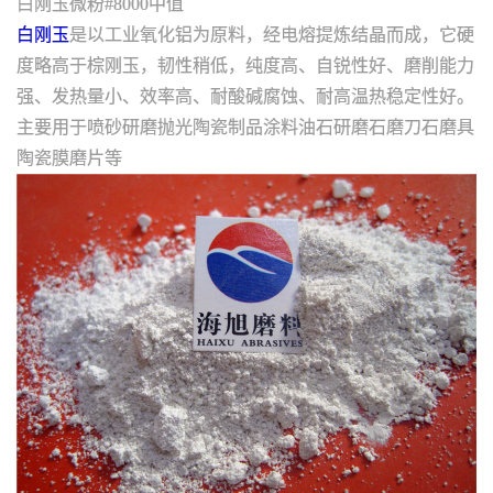
白刚玉微粉#8000中值
白刚玉
是以工业氧化铝为原料，经电熔提炼结晶而成，它硬
度略高于棕刚玉，韧性稍低，纯度高、自锐性好、磨削能力
强、发热量小、效率高、耐酸碱腐蚀、耐高温热稳定性好。
主要用于喷砂研磨抛光陶瓷制品涂料油石研磨石磨刀石磨具
陶瓷膜磨片等