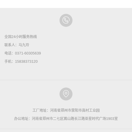
全国24小时服务热线
联系人：马九玲
电话：0371-60305639
手机：15838373120
工厂地址：河南省郑州市荥阳市高村工业园
办公地址：河南省郑州市二七区嵩山路长江路亚星时代广场1903室