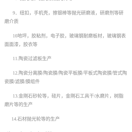
9
．纽扣，手机壳，擦银棒等抛光研磨液，研磨剂等研
磨介质
10
地坪，胶粘剂，
电子胶，
玻璃钢耐磨
板材
，
玻璃钢表
面面漆，胶衣
等
11.
陶瓷过滤板生产
12.
陶瓷分离膜
/
陶瓷膜
/
陶瓷平板膜
/
平板式陶瓷膜
/
管式陶
瓷膜
/
滤膜
/
膜组件
13.
金刚石砂轮等，硅片，金刚石工具干
/
水磨片，树脂
磨片等的生产
14.
石材抛光轮等的生产