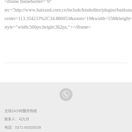
<iframe frameborder="0"
src="http://www.haixuml.com.cn/include/kindeditor/plugins/baidum
center=113.354233%2C34.886053&zoom=19&width=558&height
style="width:560px;height:362px;"></iframe>
全国24小时服务热线
联系人：马九玲
电话：0371-60305639