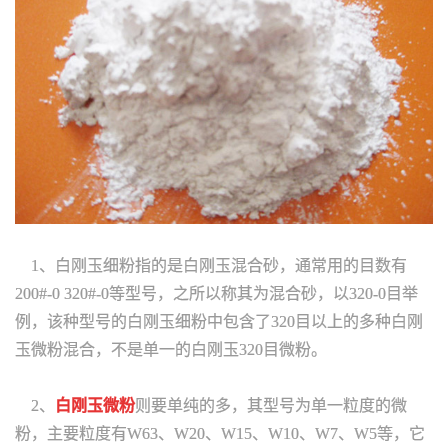
1、白刚玉细粉指的是白刚玉混合砂，通常用的目数有
200#-0 320#-0等型号，之所以称其为混合砂，以320-0目举
例，该种型号的白刚玉细粉中包含了320目以上的多种白刚
玉微粉混合，不是单一的白刚玉320目微粉。
2、
白刚玉微粉
则要单纯的多，其型号为单一粒度的微
粉，主要粒度有W63、W20、W15、W10、W7、W5等，它