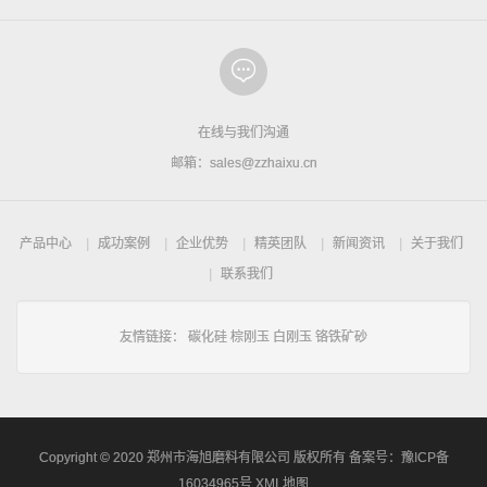
在线与我们沟通
邮箱：sales@zzhaixu.cn
产品中心
成功案例
企业优势
精英团队
新闻资讯
关于我们
联系我们
友情链接：
碳化硅
棕刚玉
白刚玉
铬铁矿砂
Copyright © 2020 郑州市海旭磨料有限公司 版权所有 备案号：
豫ICP备
16034965号
XML地图