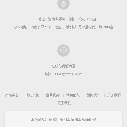
工厂地址：河南省郑州市荥阳市高村工业园
办公地址：河南省郑州市二七区嵩山路长江路亚星时代广场1903室
在线与我们沟通
邮箱：sales@zzhaixu.cn
产品中心
成功案例
企业优势
精英团队
新闻资讯
关于我们
联系我们
友情链接：
碳化硅
棕刚玉
白刚玉
铬铁矿砂