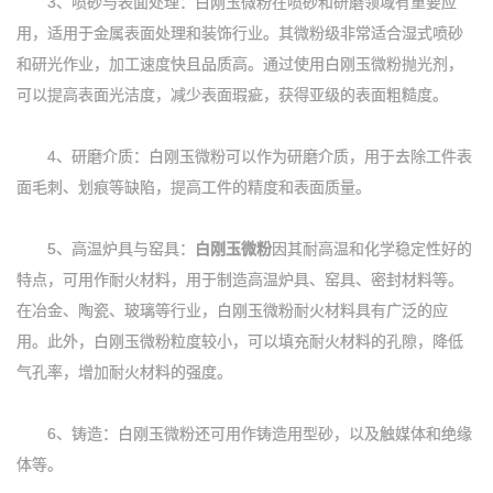
3、喷砂与表面处理：白刚玉微粉在喷砂和研磨领域有重要应
用，适用于金属表面处理和装饰行业。其微粉级非常适合湿式喷砂
和研光作业，加工速度快且品质高。通过使用白刚玉微粉抛光剂，
可以提高表面光洁度，减少表面瑕疵，获得亚级的表面粗糙度。
4、研磨介质：白刚玉微粉可以作为研磨介质，用于去除工件表
面毛刺、划痕等缺陷，提高工件的精度和表面质量。
5、高温炉具与窑具：
白刚玉微粉
因其耐高温和化学稳定性好的
特点，可用作耐火材料，用于制造高温炉具、窑具、密封材料等。
在冶金、陶瓷、玻璃等行业，白刚玉微粉耐火材料具有广泛的应
用。此外，白刚玉微粉粒度较小，可以填充耐火材料的孔隙，降低
气孔率，增加耐火材料的强度。
6、铸造：白刚玉微粉还可用作铸造用型砂，以及触媒体和绝缘
体等。