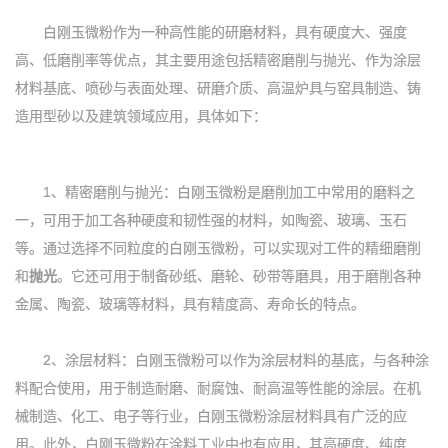
白刚玉微粉作为一种高性能的研磨材料，具有硬度大、强度
高、低磨削率等优点，其主要用途包括精密磨削与抛光、作为涂层
材料基底、喷砂与表面处理、研磨介质、高温炉具与窑具制造、铸
造用型砂以及建筑领域应用，具体如下：
1、精密磨削与抛光：白刚玉微粉是磨削加工中常用的磨料之
一，可用于加工各种硬度和韧性强的材料，如陶瓷、玻璃、玉石
等。通过选择不同粒度的白刚玉微粉，可以实现对工件的精细磨削
和
抛光
。它还可用于制备砂纸、磨轮、砂带等磨具，用于磨削各种
金属、陶瓷、玻璃等材料，具有精度高、寿命长的特点。
2、涂层材料：白刚玉微粉可以作为涂层材料的基底，与各种涂
料配合使用，用于制造耐磨、耐腐蚀、耐高温等性能的涂层。在机
械制造、化工、电子等行业，白刚玉微粉涂层材料具有广泛的应
用。此外，白刚玉微粉在涂料工业中也有应用，其高硬度、纯度