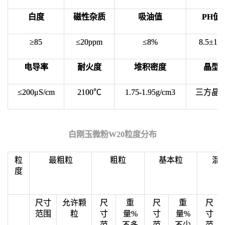
白度
磁性杂质
吸油值
PH值
≥85
≤20ppm
≤8%
8.5±1.5
电导率
耐火度
堆积密度
晶型
≤200μS/cm
2100℃
1.75-1.95g/cm3
三方晶
白刚玉微粉W20粒度分布
粒
最粗粒
粗粒
基本粒
混
度
尺寸
允许颗
尺
重
尺
重
尺
范围
粒
寸
量%
寸
量%
寸
范
不多
范
不少
范