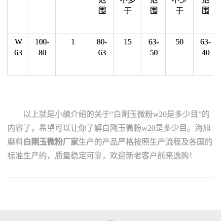
围
于
围
于
围
W
100-
1
80-
15
63-
50
63-
63
80
63
50
40
以上就是小编介绍的关于“白刚玉微粉w20是多少目”的
内容了，希望可以让你了解白刚玉微粉w20是多少目。海旭
磨料
白刚玉微粉厂家
生产的产品严格按照生产流程及各国的
标准生产的，质量稳定可靠，欢迎新老客户前来选购！