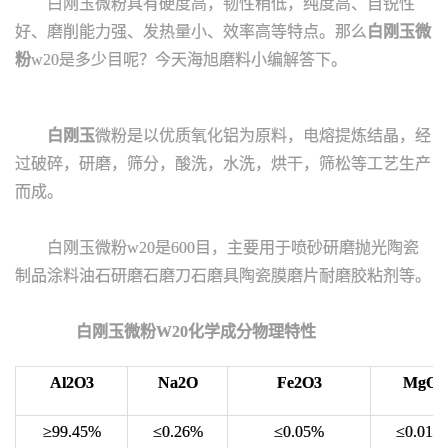
白刚玉微粉具有硬度高，韧性稍低，纯度高、自锐性
好、磨削能力强、发热量小、效率高等特点。那么
白刚玉微
粉
w20是多少目呢？今天海旭磨料小编解答下。
白刚玉
微粉是以优质氧化铝为原料，电熔提炼结晶，经
过破碎，研磨，筛分，酸洗，水洗，烘干，筛松等工艺生产
而成。
白刚玉微粉w20是600目，主要用于喷砂研磨抛光陶瓷
制品涂料油石研磨石磨刀石磨具陶瓷膜磨片耐磨胶粘剂等。
白刚玉微粉W20化学成分物理特性
Al2O3
Na2O
Fe2O3
MgO
≥99.45%
≤0.26%
≤0.05%
≤0.01%