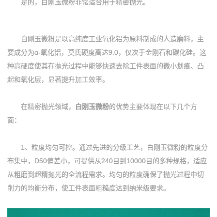
是的，白刚玉微粉非常适合用于精密抛光。
白刚玉微粉是以高纯度工业氧化铝为原料制成的人造磨料，主
要成分为α-氧化铝，莫氏硬度高达9.0，仅次于金刚石和碳化硅。这
种高硬度使其在抛光过程中能够快速去除工件表面的微小划痕、凸
起和氧化层，显著提升加工效率。
在精密抛光领域，
白刚玉微粉
的优势主要体现在以下几个方
面：
1、粒度均匀可控‌。通过先进的分级工艺，白刚玉微粉的粒度分
布集中，D50偏差小，可提供从240目到10000目的多种规格，适应
从粗磨到超精抛光的全流程需求。均匀的粒度确保了抛光过程中切
削力的均衡分布，使工件表面粗糙度达到纳米级要求。