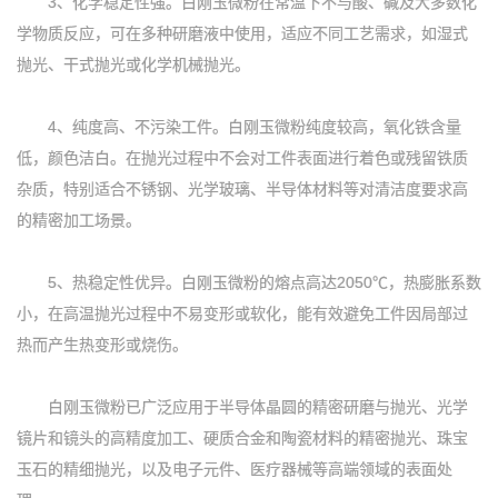
3、化学稳定性强‌。白刚玉微粉在常温下不与酸、碱及大多数化
学物质反应，可在多种研磨液中使用，适应不同工艺需求，如湿式
抛光、干式抛光或化学机械抛光。
4、纯度高、不污染工件‌。白刚玉微粉纯度较高，氧化铁含量
低，颜色洁白。在抛光过程中不会对工件表面进行着色或残留铁质
杂质，特别适合不锈钢、光学玻璃、半导体材料等对清洁度要求高
的精密加工场景。
5、热稳定性优异‌。白刚玉微粉的熔点高达2050℃，热膨胀系数
小，在高温抛光过程中不易变形或软化，能有效避免工件因局部过
热而产生热变形或烧伤。
白刚玉微粉已广泛应用于半导体晶圆的精密研磨与抛光、光学
镜片和镜头的高精度加工、硬质合金和陶瓷材料的精密抛光、珠宝
玉石的精细抛光，以及电子元件、医疗器械等高端领域的表面处