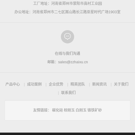
工厂地址：河南省郑州市荥阳市高村工业园
办公地址：河南省郑州市二七区嵩山路长江路亚星时代广场1903室
在线与我们沟通
邮箱：sales@zzhaixu.cn
产品中心
成功案例
企业优势
精英团队
新闻资讯
关于我们
联系我们
友情链接：
碳化硅
棕刚玉
白刚玉
铬铁矿砂