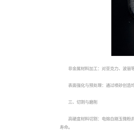
非金属材料加工‌：对亚克力、波丽等
表面强化与预处理‌：通过喷砂创造均
三、切割与磨削
高硬度材料切割‌：电熔白刚玉微粉具
寿命。