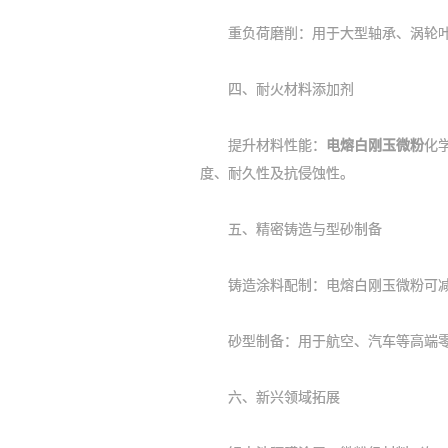
重负荷磨削‌：用于大型轴承、涡轮叶
四、耐火材料添加剂
提升材料性能‌：
电熔白刚玉微粉
化
度、耐久性及抗侵蚀性。
五、精密铸造与型砂制备
铸造涂料配制‌：电熔白刚玉微粉可减
砂型制备‌：用于航空、汽车等高端零
六、新兴领域拓展