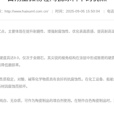
http://www.haixuml.com.cn/
时间：2025-09-05 15:50:04
电话：
优点，主要体现在提升耐磨性、增强耐腐蚀性、优化表面质感、提高耐高
度高达9.0，仅次于金刚石，其尖锐的棱角结构在涂层中形成致密的硬
著降低磨损率。
质稳定，对酸、碱等化学物质具有良好的抗腐蚀性。在化工设备、船舶
基材因腐蚀而损坏。
白、无杂质，可作为陶瓷制品的增白剂使用。在制作白色陶瓷制品时，