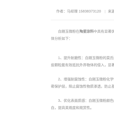
作者：马经理 15838373120
来源：
白刚玉微粉在
陶瓷涂料
中具有显著
体分析如下：
1、提升耐磨性：白刚玉微粉的莫氏硬
些颗粒能有效抵抗外界物体的侵入，显
2、增强耐腐蚀性：白刚玉微粉化学性
密保护层，阻止腐蚀性物质渗透，防止
3、优化表面质感：白刚玉微粉颜色纯
白，提高美观度和观赏性。