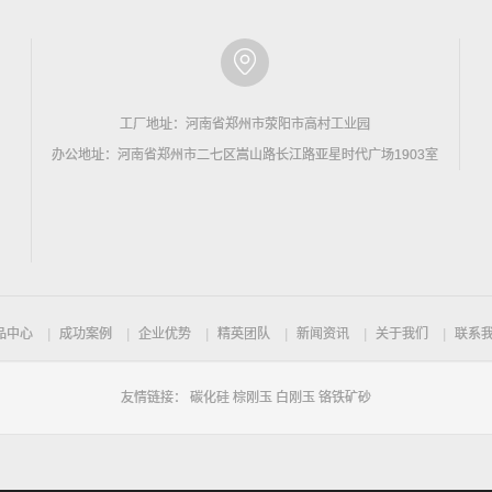
工厂地址：河南省郑州市荥阳市高村工业园
办公地址：河南省郑州市二七区嵩山路长江路亚星时代广场1903室
品中心
成功案例
企业优势
精英团队
新闻资讯
关于我们
联系
友情链接：
碳化硅
棕刚玉
白刚玉
铬铁矿砂