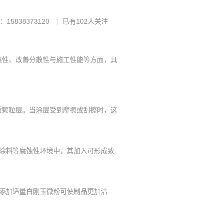
15838373120
已有
102
人关注
温性、改善分散性与施工性能等方面，具
质颗粒层。当涂层受到摩擦或刮擦时，这
涂料等腐蚀性环境中，其加入可形成致
添加适量白刚玉微粉可使制品更加洁