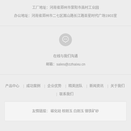
工厂地址：河南省郑州市荥阳市高村工业园
办公地址：河南省郑州市二七区嵩山路长江路亚星时代广场1903室
在线与我们沟通
邮箱：sales@zzhaixu.cn
产品中心
成功案例
企业优势
精英团队
新闻资讯
关于我们
联系我们
友情链接：
碳化硅
棕刚玉
白刚玉
铬铁矿砂